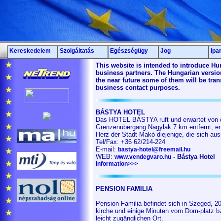
Kereskedelem
Szolgáltatás
Egészségügy
Jog
Ipa
This website is intended to introduce H
business partners. The Hungarian versio
the near future some of them will be tran
business contact purposes.
BÁSTYA HOTEL
Das HOTEL BÁSTYA ruft und erwartet von 
Grenzenübergang Nagylak 7 km entfernt, en
Herz der Stadt Makó diejenige, die sich aus
Tel/Fax: +36 62/214-224
E-mail:
bastya-hotel@freemail.hu
WEB:
- Bástya Hotel
www.vendegvaro.hu
Information>>>
PENSION FAMILIA
Pension Familia befindet sich in Szeged, 2
kirche und einige Minuten vom Dom-platz b
leicht zugänglichen Ort.