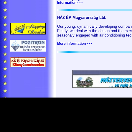
Information>>>
HÁZ ÉP Magyarország Ltd.
Our young, dynamically developing company t
Firstly, we deal with the design and the exe
seasonaly engaged with air conditioning tec
More information>>>